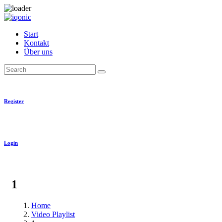
Skip
to
Start
content
Kontakt
Über uns
Search
Register
Login
1
Home
Video Playlist