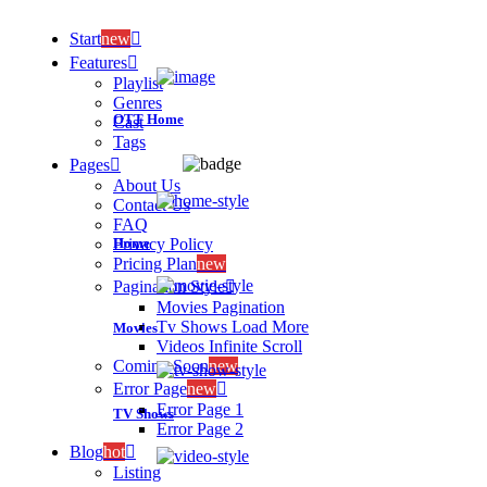
Start
new
Features
Playlist
Genres
OTT Home
Cast
Tags
Pages
About Us
Contact Us
FAQ
Home
Privacy Policy
Pricing Plan
new
Pagination Style
Movies Pagination
Tv Shows Load More
Movies
Videos Infinite Scroll
Coming Soon
new
Error Page
new
Error Page 1
TV Shows
Error Page 2
Blog
hot
Listing