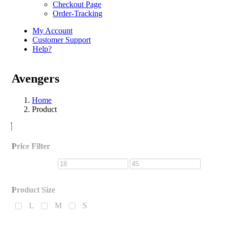
Checkout Page
Order-Tracking
My Account
Customer Support
Help?
Avengers
Home
Product
Asides
Price Filter
Product Size
L
M
S