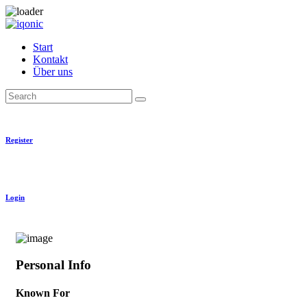
Skip
to
Start
content
Kontakt
Über uns
Search
Register
Login
Personal Info
Known For