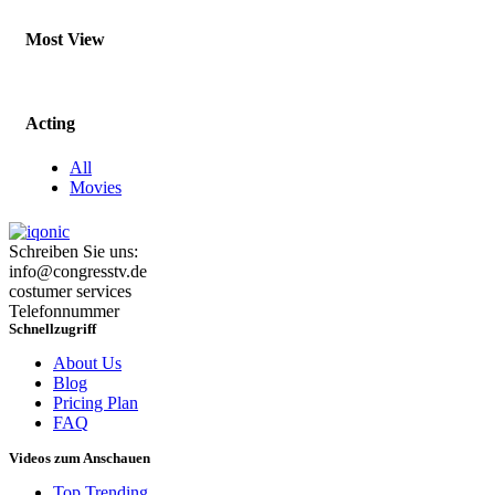
Most View
Acting
All
Movies
Schreiben Sie uns:
info@congresstv.de
costumer services
Telefonnummer
Schnellzugriff
About Us
Blog
Pricing Plan
FAQ
Videos zum Anschauen
Top Trending