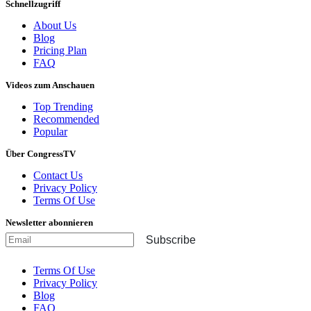
Schnellzugriff
About Us
Blog
Pricing Plan
FAQ
Videos zum Anschauen
Top Trending
Recommended
Popular
Über CongressTV
Contact Us
Privacy Policy
Terms Of Use
Newsletter abonnieren
Subscribe
Terms Of Use
Privacy Policy
Blog
FAQ